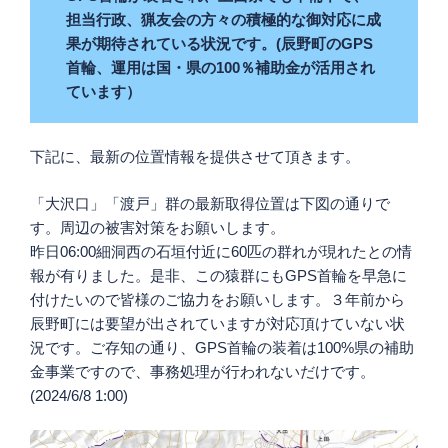
担当行政、猟友会の方々の積極的な御対応に成
果が期待されている状況です。(辰野町のGPS
首輪、運用は国・県の100％補助金が活用され
ています）
下記に、最新の位置情報を提供させて頂きます。
「大沢口」「渡戸」群の最新取得位置は下図の通りで
す。周辺の被害対策をお願いします。
昨日06:00細洞西の石垣付近に60匹の群れが現れたとの情
報が有りました。是非、この猿群にもGPS首輪を早急に
付けたいので皆様のご協力をお願いします。３年前から
辰野町には要望が出されていますが対応頂けていない状
況です。ご存知の通り、GPS首輪の装着は100%県の補助
金事業ですので、事務処理が行われないだけです。
(2024/6/8 1:00)