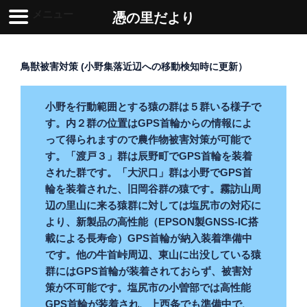
メニュー
憑の里だより
コ
ン
鳥獣被害対策 (小野集落近辺への移動検知時に更新）
テ
ン
小野を行動範囲とする猿の群は５群いる様子で
ツ
す。内２群の位置はGPS首輪からの情報によ
へ
って得られますので農作物被害対策が可能で
ス
す。「渡戸３」群は辰野町でGPS首輪を装着
キ
された群です。「大沢口」群は小野でGPS首
ッ
輪を装着された、旧岡谷群の猿です。霧訪山周
プ
辺の里山に来る猿群に対しては塩尻市の対応に
より、新製品の高性能（EPSON製GNSS-IC搭
載による長寿命）GPS首輪が納入装着準備中
です。
他の牛首峠周辺、東山
に出没している猿
群にはGPS首輪が装着されておらず、被害対
策が不可能です。塩尻市の小曽部では高性能
GPS首輪が装着され、上西条でも準備中で、