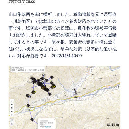
2022/11/7 18:00
山口集落西を南に横断しました。移動情報を元に辰野側
（川島地区）では茸山の方々が花火対応されていたとの
事です。塩尻市小曽部での松茸山、農作物の猿被害情報
もお聞きしました。小曽部の猿群は人馴れしていて威嚇
して来るとの事です。駒ケ根、安曇野の猿群の様に全く
逃げない状況になる前に、早急な対策（効率的な追い払
い）対応が必要です。2022/11/4 10:00